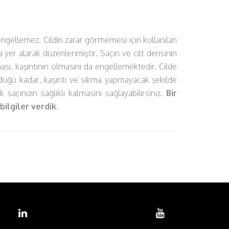
engellemez. Cildin zarar görmemesi için kullanılan
nda yer alarak düzenlenmiştir. Saçın ve cilt derisinin
ı, kaşıntının olmasını da engellemektedir. Cilde
ndüğü kadar, kaşıntı ve sıkma yapmayacak şekilde
açınızın sağlıklı kalmasını sağlayabilirsiniz.
Bir
 bilgiler verdik
.