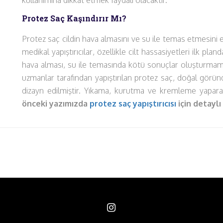
kullanımına dikkat etmek faydalı olacaktır.
Protez Saç Kaşındırır Mı?
Protez saç cildin hava almasını ve su ile temas etmesini 
medikal yapıştırıcılar, özellikle cilt hassasiyetleri ilk pla
hava alması, su ile temasında kötü sonuçlar oluşturmamas
uzmanlar tarafından yapıştırılan protez saç, doğal görü
dizayn edilmiştir. Yıkama, kurutma ve kremleme yaparak s
önceki yazımızda
protez saç yapıştırıcısı
için detaylı